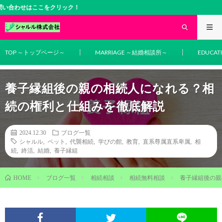
ここをクリック！
TOP ～トップページ～
MARRIAGE ～結婚相談所～
EDUCA
養子縁組後の親の相続人になれる？相
続の権利と仕組みを徹底解説
2024.12.30
ブログ一覧
シャルル
,
ペット
,
代襲相続
,
学びの館
,
教育
,
直系尊属直系卑属
,
相
続
,
終活
,
結婚
,
養子縁組
ブログ一覧
相続相談
相続無料相談
養子縁組後の親
HOME