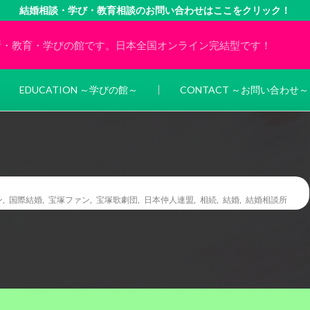
結婚相談・学び・教育相談のお問い合わせはここをクリック！
所・教育・学びの館です。日本全国オンライン完結型です！
EDUCATION ～学びの館～
CONTACT ～お問い合わせ～
ン
,
国際結婚
,
宝塚ファン
,
宝塚歌劇団
,
日本仲人連盟
,
相続
,
結婚
,
結婚相談所