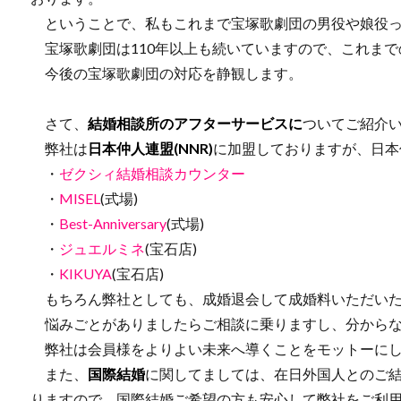
ということで、私もこれまで宝塚歌劇団の男役や娘役っ
宝塚歌劇団は110年以上も続いていますので、これまで
今後の宝塚歌劇団の対応を静観します。
さて、
結婚相談所のアフターサービスに
ついてご紹介
弊社は
日本仲人連盟(NNR)
に加盟しておりますが、日本
・
ゼクシィ結婚相談カウンター
・
MISEL
(式場)
・
Best-Anniversary
(式場)
・
ジュエルミネ
(宝石店)
・
KIKUYA
(宝石店)
もちろん弊社としても、成婚退会して成婚料いただいた
悩みごとがありましたらご相談に乗りますし、分からな
弊社は会員様をよりよい未来へ導くことをモットーにし
また、
国際結婚
に関してましては、在日外国人とのご結
りますので、国際結婚ご希望の方も安心して弊社をご利