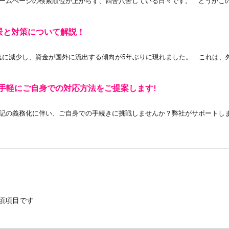
ムぺージの検索順位が上がらず、四苦八苦している日々です。 どうかこのブ
景と対策について解説！
に減少し、資金が国外に流出する傾向が5年ぶりに現れました。 これは、外
手軽にご自身での対応方法をご提案します!
義務化に伴い、ご自身での手続きに挑戦しませんか？弊社がサポートします」
須項目です