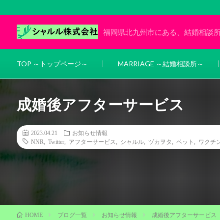
福岡県北九州市にある、結婚相談
TOP ～トップページ～
MARRIAGE ～結婚相談所～
成婚後アフターサービス
2023.04.21
お知らせ情報
NNR
,
Twitter
,
アフターサービス
,
シャルル
,
ヅカヲタ
,
ペット
,
ワクチ
ブログ一覧
お知らせ情報
成婚後アフターサービス
HOME