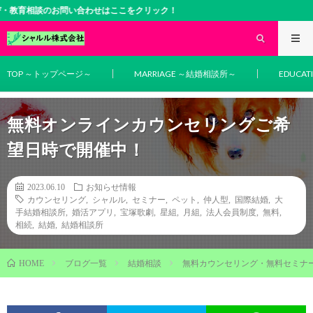
のお問い合わせはここをクリック！
TOP ～トップページ～
MARRIAGE ～結婚相談所～
EDUCA
無料オンラインカウンセリングご希
望日時で開催中！
2023.06.10
お知らせ情報
カウンセリング
,
シャルル
,
セミナー
,
ペット
,
仲人型
,
国際結婚
,
大
手結婚相談所
,
婚活アプリ
,
宝塚歌劇
,
星組
,
月組
,
法人会員制度
,
無料
,
相続
,
結婚
,
結婚相談所
ブログ一覧
結婚相談
無料カウンセリング・無料セミナ
HOME