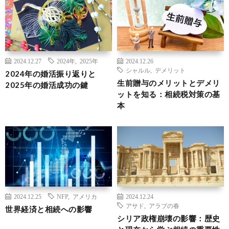
2024.12.27
2024年
,
2025年
2024.12.26
シャルル
,
デメリット
2024年の婚活振り返りと
生前贈与のメリットとデメリ
2025年の婚活成功の鍵
ットを知る：相続税対策の基
本
2024.12.25
NFP
,
アメリカ
2024.12.24
アサド
,
アラブの春
世界経済と相続への影響
シリア政権崩壊の影響：歴史