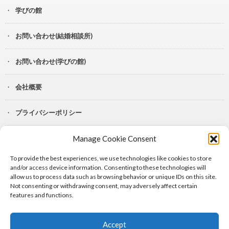
学びの館
お問い合わせ(結婚相談所)
お問い合わせ(学びの館)
会社概要
プライバシーポリシー
Manage Cookie Consent
YouTube
To provide the best experiences, we use technologies like cookies to store
Lit.Link
and/or access device information. Consenting to these technologies will
allow us to process data such as browsing behavior or unique IDs on this site.
Not consenting or withdrawing consent, may adversely affect certain
features and functions.
Accept