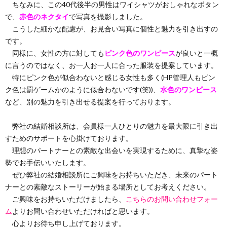
ちなみに、この40代後半の男性はワイシャツがおしゃれなボタン
で、
赤色のネクタイ
で写真を撮影しました。
こうした細かな配慮が、お見合い写真に個性と魅力を引き出すの
です。
同様に、女性の方に対しても
ピンク色のワンピース
が良いと一概
に言うのではなく、お一人お一人に合った服装を提案しています。
特にピンク色が似合わないと感じる女性も多く(HP管理人もピン
ク色は罰ゲームかのように似合わないです(笑))、
水色のワンピース
など、別の魅力を引き出せる提案を行っております。
弊社の結婚相談所は、会員様一人ひとりの魅力を最大限に引き出
すためのサポートを心掛けております。
理想のパートナーとの素敵な出会いを実現するために、真摯な姿
勢でお手伝いいたします。
ぜひ弊社の結婚相談所にご興味をお持ちいただき、未来のパート
ナーとの素敵なストーリーが始まる場所としてお考えください。
ご興味をお持ちいただけましたら、
こちらのお問い合わせフォー
ム
よりお問い合わせいただければと思います。
心よりお待ち申し上げております。