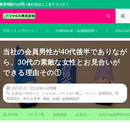
談のお問い合わせはここをクリック！
TOP ～トップページ～
MARRIAGE ～結婚相談所～
EDUCA
当社の会員男性が40代後半でありなが
ら、30代の素敵な女性とお見合いが
できる理由その①
2023.07.21
お知らせ情報
お見合いサポート
,
シャルル
,
パートナー探し
,
ペット
,
全国対応
,
写
真屋紹介
,
幸せな未来
,
相続
,
結婚
,
結婚相談所
ブログ一覧
結婚相談
お見合い
当社の会員男性が4
HOME