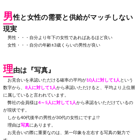
男
性と女性の需要と供給がマッチしない
現実
男性・・・自分より年下の女性であればあるほど良い
女性・・・自分の年齢±3歳くらいの男性が良い
理
由は『写真』
お見合いを承認いただける確率の平均が
10人に対して1人
という
数字から、
8人に対して1人
から承認いただけると、平均より上位層
に属していると言われています。
弊社の会員様は
4～5人に対して1人
から承認をいただけているの
が現状です。
しかも40代後半の男性が30代の女性にですよ!?
理由は
写真
にあります。
お見合いの際に重要なのは、第一印象を左右する写真の魅力で
す。