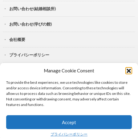
お問い合わせ(結婚相談所)
お問い合わせ(学びの館)
会社概要
プライバシーポリシー
Manage Cookie Consent
YouTube
To provide the best experiences, we use technologies like cookies to store
Lit.Link
and/or access device information. Consenting to these technologies will
allow us to process data such as browsing behavior or unique IDs on this site.
Not consenting or withdrawing consent, may adversely affect certain
features and functions.
Accept
© Copyright 2024
シャルル株式会社
.
プライバシーポリシー