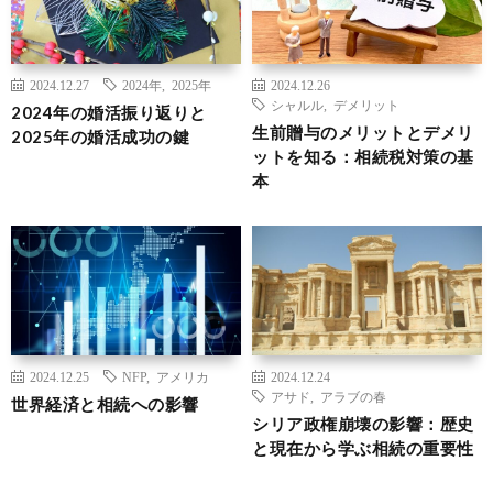
2024.12.27
2024年
,
2025年
2024.12.26
シャルル
,
デメリット
2024年の婚活振り返りと
生前贈与のメリットとデメリ
2025年の婚活成功の鍵
ットを知る：相続税対策の基
本
2024.12.25
NFP
,
アメリカ
2024.12.24
アサド
,
アラブの春
世界経済と相続への影響
シリア政権崩壊の影響：歴史
と現在から学ぶ相続の重要性