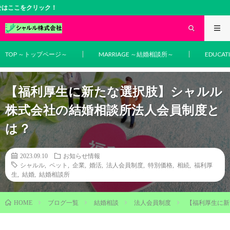
クリック！
TOP ～トップページ～
MARRIAGE ～結婚相談所～
EDUCA
【福利厚生に新たな選択肢】シャルル
株式会社の結婚相談所法人会員制度と
は？
2023.09.10
お知らせ情報
シャルル
,
ペット
,
企業
,
婚活
,
法人会員制度
,
特別価格
,
相続
,
福利厚
生
,
結婚
,
結婚相談所
ブログ一覧
結婚相談
法人会員制度
【福利厚生に新
HOME