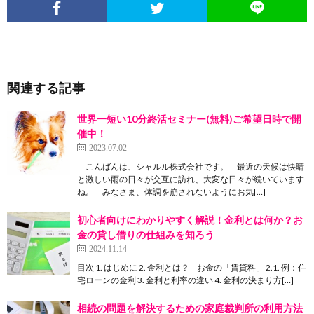
関連する記事
世界一短い10分終活セミナー(無料)ご希望日時で開
催中！
2023.07.02
こんばんは、シャルル株式会社です。 最近の天候は快晴
と激しい雨の日々が交互に訪れ、大変な日々が続いています
ね。 みなさま、体調を崩されないようにお気[…]
初心者向けにわかりやすく解説！金利とは何か？お
金の貸し借りの仕組みを知ろう
2024.11.14
目次 1. はじめに 2. 金利とは？ – お金の「賃貸料」 2.1. 例：住
宅ローンの金利 3. 金利と利率の違い 4. 金利の決まり方[…]
相続の問題を解決するための家庭裁判所の利用方法