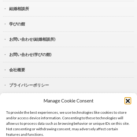
結婚相談所
学びの館
お問い合わせ(結婚相談所)
お問い合わせ(学びの館)
会社概要
プライバシーポリシー
Manage Cookie Consent
YouTube
To provide the best experiences, we use technologies like cookies to store
Lit.Link
and/or access device information. Consenting to these technologies will
allow us to process data such as browsing behavior or unique IDs on this site.
Not consenting or withdrawing consent, may adversely affect certain
features and functions.