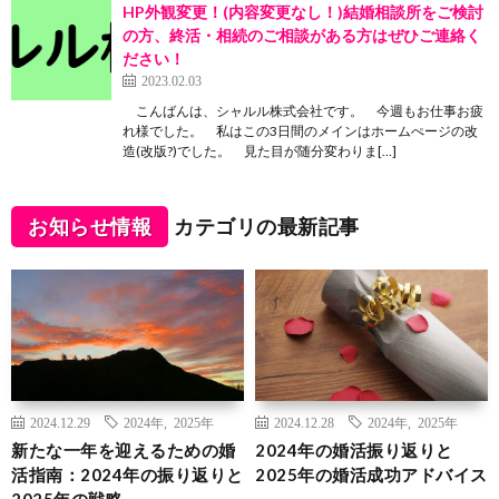
HP外観変更！(内容変更なし！)結婚相談所をご検討
の方、終活・相続のご相談がある方はぜひご連絡く
ださい！
2023.02.03
こんばんは、シャルル株式会社です。 今週もお仕事お疲
れ様でした。 私はこの3日間のメインはホームぺージの改
造(改版?)でした。 見た目が随分変わりま[…]
お知らせ情報
カテゴリの最新記事
2024.12.29
2024年
,
2025年
2024.12.28
2024年
,
2025年
新たな一年を迎えるための婚
2024年の婚活振り返りと
活指南：2024年の振り返りと
2025年の婚活成功アドバイス
2025年の戦略