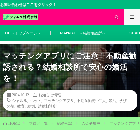
せはここをクリック！
TOP ～トップページ～
MARRIAGE ～結婚相談所～
EDUCA
マッチングアプリにご注意！不動産勧
誘される？結婚相談所で安心の婚活
を！
2024.10.12
お知らせ情報
シャルル
,
ペット
,
マッチングアプリ
,
不動産勧誘
,
仲人
,
婚活
,
学び
の館
,
教育
,
結婚
,
結婚相談所
ブログ一覧
結婚相談
入会募集中
マッチングアプリ
HOME