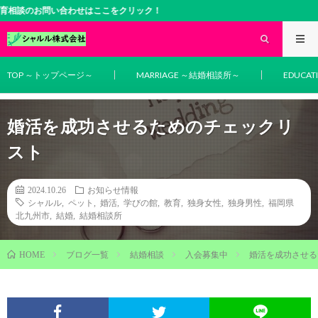
問い合わせはここをクリック！
TOP ～トップページ～
MARRIAGE ～結婚相談所～
EDUCA
婚活を成功させるためのチェックリ
スト
2024.10.26
お知らせ情報
シャルル
,
ペット
,
婚活
,
学びの館
,
教育
,
独身女性
,
独身男性
,
福岡県
北九州市
,
結婚
,
結婚相談所
ブログ一覧
結婚相談
入会募集中
婚活を成功させる
HOME