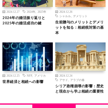
2024.12.27
2024年
,
2025年
2024.12.26
シャルル
,
デメリット
2024年の婚活振り返りと
生前贈与のメリットとデメリ
2025年の婚活成功の鍵
ットを知る：相続税対策の基
本
2024.12.25
NFP
,
アメリカ
2024.12.24
アサド
,
アラブの春
世界経済と相続への影響
シリア政権崩壊の影響：歴史
と現在から学ぶ相続の重要性