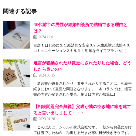
関連する記事
40代前半の男性が結婚相談所で結婚できる理由と
は？
2024.12.01
目次 1. はじめに 2. 1. 経済的な安定 3. 2. 人生経験と成熟 4. 3.
コミュニケーションスキル 5. 4. 明確なライフプラン 6.[…]
遺言が破棄されたり変更にされたりした場合、どう
したら良いの？
2024.08.15
遺言書が破棄されたり、変更されたりすることは、相続手
続きにおいて重要な問題となります。 本コラムでは、遺言
書の内容が変更された場合、例えば内容が加筆[…]
【相続問題完全無視】父親が隣の空き地に家を建て
ると言い出しまして・・・
2023.01.26
こんばんは、シャルル株式会社です。 朝からお昼にかけ
ては雪でしたね⛄ 九州もまだまだ寒い日が続きそうです。