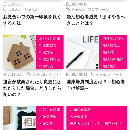
2024.08.17
2024.08.16
お見合い
,
シャルル
シャルル
,
プロフィール
お見合いでの第一印象を良く
婚活初心者必見！まずやるべ
する方法
きこととは？
お知らせ情報
お知らせ情報
相続勉強会
相続勉強会
相続対策
相続対策
相続無料相談
相続無料相談
相続相談
相続相談
2024.08.15
シャルル
,
ペット
2024.08.14
シャルル
,
ペット
遺言が破棄されたり変更にさ
国庫帰属制度とは？～初心者
れたりした場合、どうしたら
向け解説～
良いの？
お知らせ情報
お知らせ情報
相続勉強会
入会募集中
相続対策
無料カウンセリング・無料セミナ
ー