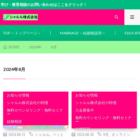
相談のお問い合わせはここをクリック！
TOP ～トップページ～
MARRIAGE ～結婚相談所～
EDUCA
2024年
8月
HOME
2024年8月
お知らせ情報
お知らせ情報
シャルル株式会社の特徴
シャルル株式会社の特徴
無料カウンセリング・無料セミナ
入会募集中
ー
無料カウンセリング・無料セミナ
結婚相談
ー
結婚相談
2024.08.31
シャルル
,
ペット
2024.08.30
9月
,
オンライン