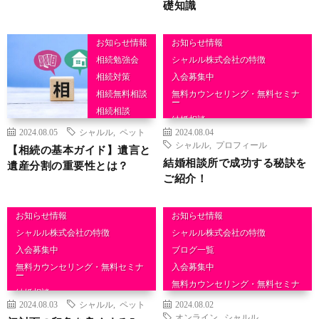
礎知識
お知らせ情報
お知らせ情報
相続勉強会
シャルル株式会社の特徴
相続対策
入会募集中
相続無料相談
無料カウンセリング・無料セミナ
ー
相続相談
結婚相談
2024.08.05
シャルル
,
ペット
2024.08.04
シャルル
,
プロフィール
【相続の基本ガイド】遺言と
結婚相談所で成功する秘訣を
遺産分割の重要性とは？
ご紹介！
お知らせ情報
お知らせ情報
シャルル株式会社の特徴
シャルル株式会社の特徴
入会募集中
ブログ一覧
無料カウンセリング・無料セミナ
入会募集中
ー
無料カウンセリング・無料セミナ
結婚相談
ー
2024.08.03
シャルル
,
ペット
2024.08.02
結婚相談
オンライン
,
シャルル