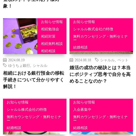
象！
お知らせ情報
お知らせ情報
相続勉強会
シャルル株式会社の特徴
相続対策
無料カウンセリング・無料セミナ
ー
相続無料相談
結婚相談
相続相談
2024.08.19
2024.08.18
シャルル
,
ペット
ゆうちょ銀行
,
シャルル
婚活の成功の秘訣とは？本当
相続における銀行預金の移転
にポジティブ思考で自分を高
手続きについて分かりやすく
めることなのか？
解説！
お知らせ情報
お知らせ情報
シャルル株式会社の特徴
入会募集中
無料カウンセリング・無料セミナ
無料カウンセリング・無料セミナ
ー
ー
結婚相談
結婚相談