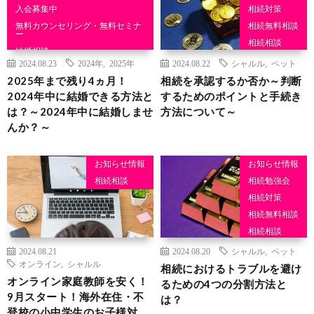
入会募集中
相続対策
無料カウンセリング・無料セミナ
相続無料相談
ー
相続相談
結婚相談
2024.08.23
2024年
,
2025年
2024.08.22
シャルル
,
ペット
2025年まで残り4ヵ月！
相続を承認するか否か～判断
2024年中に結婚できる方法と
するためのポイントと手続き
は？～2024年中に結婚しませ
方法について～
んか？～
お知らせ情報
お知らせ情報
相続相談
相続勉強会
相続対策
相続無料相談
相続相談
2024.08.21
2024.08.20
シャルル
,
ペット
オンライン
,
シャルル
相続におけるトラブルを避け
オンライン家庭教師を安く！
るための4つの分割方法と
9月スタート！海外在住・不
は？
登校の小中学生のお子様対