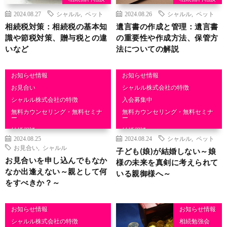
相続相談
相続相談
2024.08.27
シャルル
,
ペット
2024.08.26
シャルル
,
ペット
税金の知識
相続税対策：相続税の基本知
遺言書の作成と管理：遺言書
識や節税対策、贈与税との違
の重要性や作成方法、保管方
いなど
法についての解説
お知らせ情報
お知らせ情報
お見合い
シャルル株式会社の特徴
シャルル株式会社の特徴
入会募集中
無料カウンセリング・無料セミナ
無料カウンセリング・無料セミナ
ー
ー
結婚相談
結婚相談
2024.08.25
2024.08.24
シャルル
,
ペット
お見合い
,
シャルル
子ども(娘)が結婚しない～娘
お見合いを申し込んでもなか
様の未来を真剣に考えられて
なか出逢えない～親として何
いる親御様へ～
をすべきか？～
お知らせ情報
お知らせ情報
シャルル株式会社の特徴
相続勉強会