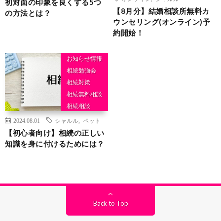
初対面の印象を良くする5つ
【8月分】結婚相談所無料カ
の方法とは？
ウンセリング(オンライン)予
約開始！
お知らせ情報
相続勉強会
相続対策
相続無料相談
相続相談
2024.08.01
シャルル
,
ペット
【初心者向け】相続の正しい
知識を身に付けるためには？
Back to Top