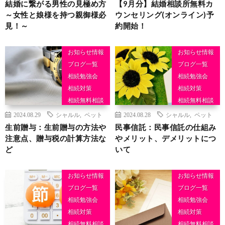
結婚に繋がる男性の見極め方
【9月分】結婚相談所無料カ
～女性と娘様を持つ親御様必
ウンセリング(オンライン)予
見！～
約開始！
お知らせ情報
お知らせ情報
ブログ一覧
ブログ一覧
相続勉強会
相続勉強会
相続対策
相続対策
相続無料相談
相続無料相談
相続相談
相続相談
2024.08.29
シャルル
,
ペット
2024.08.28
シャルル
,
ペット
生前贈与：生前贈与の方法や
民事信託：民事信託の仕組み
注意点、贈与税の計算方法な
やメリット、デメリットにつ
ど
いて
お知らせ情報
お知らせ情報
ブログ一覧
ブログ一覧
相続勉強会
相続勉強会
相続対策
相続対策
相続無料相談
相続無料相談