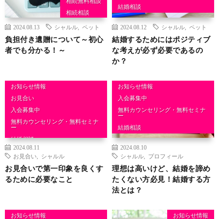
相続無料相談
結婚相談
相続相談
2024.08.13
シャルル
,
ペット
2024.08.12
シャルル
,
ペット
負担付き遺贈について～初心
結婚するためにはポジティブ
者でも分かる！～
な考えが必ず必要であるの
か？
お知らせ情報
お知らせ情報
お見合い
入会募集中
入会募集中
無料カウンセリング・無料セミナ
ー
無料カウンセリング・無料セミナ
ー
結婚相談
結婚相談
2024.08.11
2024.08.10
お見合い
,
シャルル
シャルル
,
プロフィール
お見合いで第一印象を良くす
理想は高いけど、結婚を諦め
るために必要なこと
たくない方必見！結婚する方
法とは？
お知らせ情報
お知らせ情報