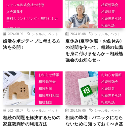
シャルル株式会社の特徴
相続勉強会
入会募集中
相続対策
無料カウンセリング・無料セミナ
相続無料相談
ー
相続相談
結婚相談
2024.08.09
シャルル
,
ペット
2024.08.08
シャルル
,
ペット
婚活をポジティブに考える方
夏休み(夏季休暇・お盆休み)
法を公開！
の期間を使って、相続の知識
を身に付けませんか～相続勉
強会のお知らせ～
お知らせ情報
お知らせ情報
相続勉強会
相続勉強会
相続対策
相続対策
相続無料相談
相続無料相談
相続相談
相続相談
2024.08.07
シャルル
,
ペット
2024.08.06
シャルル
,
ペット
相続の問題を解決するための
相続の準備：パニックになら
家庭裁判所の利用方法
ないために知っておくべき基