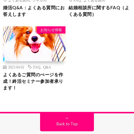
婚活Q&A：よくある質問にお
結婚相談所に関するFAQ（よ
答えします
くある質問）
お知らせ情報
2023.04.02
FAQ
,
Q&A
よくあるご質問のぺージを作
成！終活セミナー参加者承り
ます！
Back to Top