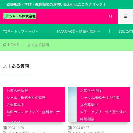
結婚相談・学び・教育相談のお問い合わせはここをクリック！
TOP ～トップページ～
MARRIAGE ～結婚相談所～
EDUCA
よくある質問
HOME
よくある質問
お知らせ情報
お知らせ情報
シャルル株式会社の特徴
シャルル株式会社の特徴
入会募集中
入会募集中
無料カウンセリング・無料セミナ
大手・アプリ・仲人型の違い
ー
結婚相談
結婚相談
2024.10.20
2024.09.27
よくある質問
,
シャルル
FAQ
,
よくある質問