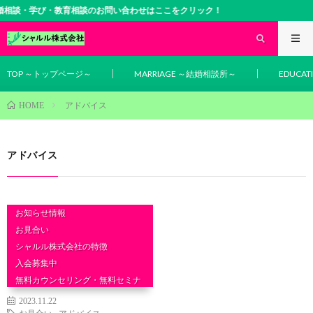
相談・学び・教育相談のお問い合わせはここをクリック！
TOP ～トップページ～
MARRIAGE ～結婚相談所～
EDUCA
アドバイス
HOME
アドバイス
お知らせ情報
お見合い
シャルル株式会社の特徴
入会募集中
無料カウンセリング・無料セミナ
ー
2023.11.22
結婚相談
お見合い
,
アドバイス