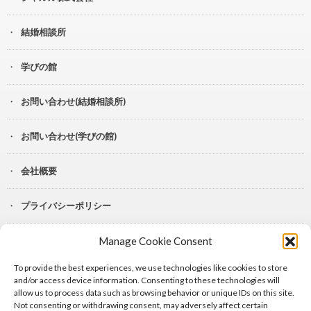
結婚相談所
学びの館
お問い合わせ(結婚相談所)
お問い合わせ(学びの館)
会社概要
プライバシーポリシー
Manage Cookie Consent
YouTube
To provide the best experiences, we use technologies like cookies to store
Lit.Link
and/or access device information. Consenting to these technologies will
allow us to process data such as browsing behavior or unique IDs on this site.
Not consenting or withdrawing consent, may adversely affect certain