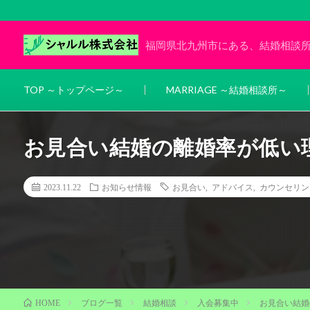
福岡県北九州市にある、結婚相談
TOP ～トップページ～
MARRIAGE ～結婚相談所～
お見合い結婚の離婚率が低い
2023.11.22
お知らせ情報
お見合い
,
アドバイス
,
カウンセリン
ブログ一覧
結婚相談
入会募集中
お見合い結婚
HOME