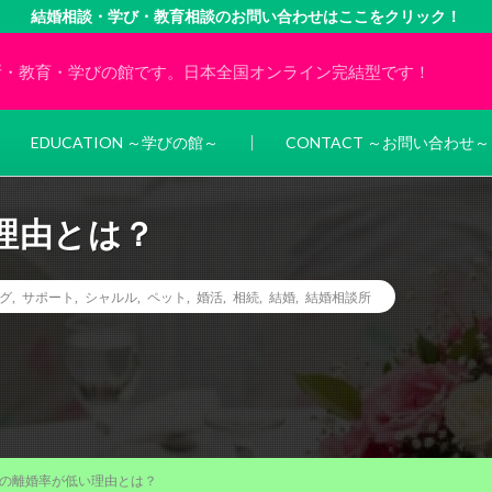
結婚相談・学び・教育相談のお問い合わせはここをクリック！
所・教育・学びの館です。日本全国オンライン完結型です！
EDUCATION ～学びの館～
CONTACT ～お問い合わせ～
理由とは？
グ
,
サポート
,
シャルル
,
ペット
,
婚活
,
相続
,
結婚
,
結婚相談所
の離婚率が低い理由とは？