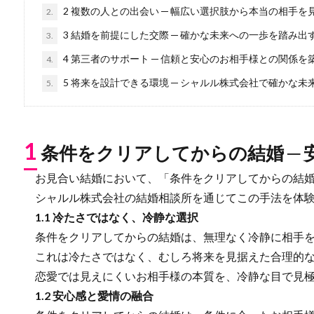
2 複数の人との出会い ─ 幅広い選択肢から本当の相手
2.
3 結婚を前提にした交際 ─ 確かな未来への一歩を踏み出
3.
4 第三者のサポート ─ 信頼と安心のお相手様との関係
4.
5 将来を設計できる環境 ─ シャルル株式会社で確かな未
5.
1
条件をクリアしてからの結婚 ─
お見合い結婚において、「条件をクリアしてからの結婚
シャルル株式会社の結婚相談所を通じてこの手法を体験
1.1 冷たさではなく、冷静な選択
条件をクリアしてからの結婚は、無理なく冷静に相手を
これは冷たさではなく、むしろ将来を見据えた合理的な
恋愛では見えにくいお相手様の本質を、冷静な目で見極
1.2 安心感と愛情の融合