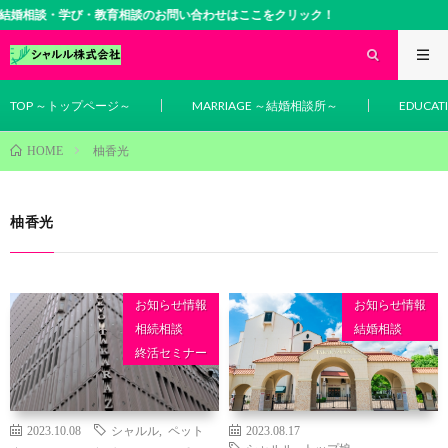
・学び・教育相談のお問い合わせはここをクリック！
TOP ～トップページ～
MARRIAGE ～結婚相談所～
EDUCA
柚香光
HOME
柚香光
お知らせ情報
お知らせ情報
相続相談
結婚相談
終活セミナー
2023.10.08
シャルル
,
ペット
2023.08.17
シャルル
,
トップ娘