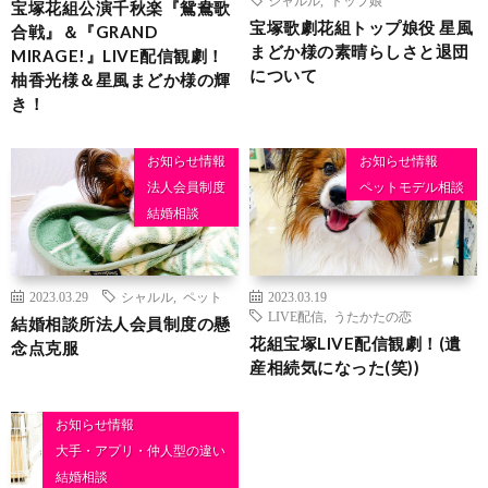
宝塚花組公演千秋楽『鴛鴦歌
宝塚歌劇花組トップ娘役 星風
合戦』＆『GRAND
まどか様の素晴らしさと退団
MIRAGE!』LIVE配信観劇！
について
柚香光様＆星風まどか様の輝
き！
お知らせ情報
お知らせ情報
法人会員制度
ペットモデル相談
結婚相談
2023.03.29
シャルル
,
ペット
2023.03.19
LIVE配信
,
うたかたの恋
結婚相談所法人会員制度の懸
花組宝塚LIVE配信観劇！(遺
念点克服
産相続気になった(笑))
お知らせ情報
大手・アプリ・仲人型の違い
結婚相談