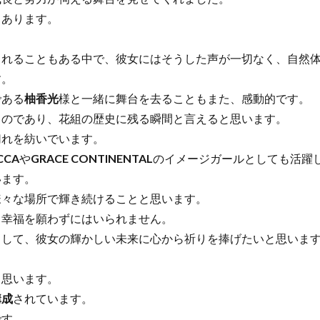
あります。
。
れることもある中で、彼女にはそうした声が一切なく、自然体
す。
である
柚香光
様と一緒に舞台を去ることもまた、感動的です。
のであり、花組の歴史に残る瞬間と言えると思います。
れを紡いでいます。
CCA
や
GRACE CONTINENTAL
のイメージガールとしても活躍
ます。
々な場所で輝き続けることと思います。
幸福を願わずにはいられません。
して、彼女の輝かしい未来に心から祈りを捧げたいと思いま
思います。
構成
されています。
です。