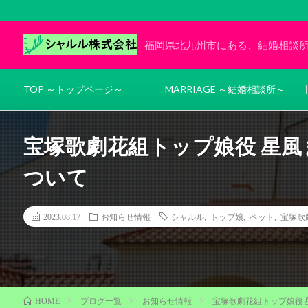
福岡県北九州市にある、結婚相談
TOP ～トップページ～
MARRIAGE ～結婚相談所～
宝塚歌劇花組トップ娘役 星
ついて
2023.08.17
お知らせ情報
シャルル
,
トップ娘
,
ペット
,
宝塚歌
ブログ一覧
お知らせ情報
宝塚歌劇花組トップ娘役
HOME