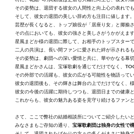
その姿勢は、退団する彼女の人間性と向上心の表れでも
そして、彼女の退団の美しい辞め方も注目に値します
芸歴が長くなると、トップ娘役が「居座り女」と揶揄さ
その点においても、彼女の強さと美しさがうかがえま
星風まどか様の退団に際して、お相手のトップスター
二人の共演は、長い間ファンに愛された絆が示されるも
その姿勢は、劇団への深い愛情と共に、華やかなる幕切
星風まどかさんは、宝塚歌劇を通じてだけでなく、
TO
その外部での活躍も、彼女の広がる可能性を物語ってい
彼女の退団後も、その輝きは舞台の上でだけでなく、様
彼女の今後の活躍に期待しつつも、退団日までの健康と
これからも、彼女の魅力ある姿を見守り続けるファンと
さて、ここで弊社の結婚相談所についてご紹介したいと
みなさまもご存知の通り、
宝塚歌劇団は独身の女性で
そして、退団されたばかりの方々の多くがまさに独身