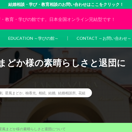
結婚相談・学び・教育相談のお問い合わせはここをクリック！
所・教育・学びの館です。日本全国オンライン完結型です！
EDUCATION ～学びの館～
CONTACT ～お問い合わせ～
風まどか様の素晴らしさと退団に
劇
,
星風まどか
,
柚香光
,
相続
,
結婚
,
結婚相談所
,
花組
 星風まどか様の素晴らしさと退団について