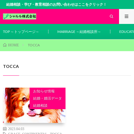
結婚相談・学び・教育相談のお問い合わせはここをクリック！
TOP ～トップページ～
MARRIAGE ～結婚相談所～
EDUCA
TOCCA
HOME
TOCCA
お知らせ情報
結婚・婚活データ
結婚相談
2023.04.03
GRACE CONTINENTAL
,
TOCCA