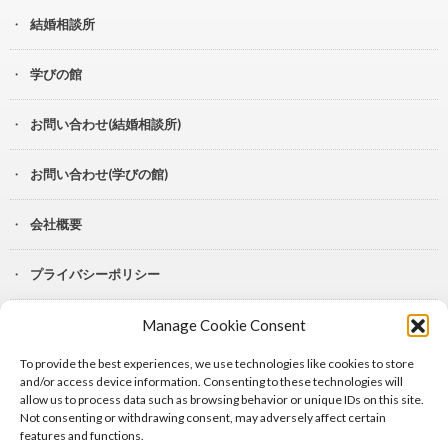
結婚相談所
学びの館
お問い合わせ(結婚相談所)
お問い合わせ(学びの館)
会社概要
プライバシーポリシー
Manage Cookie Consent
YouTube
To provide the best experiences, we use technologies like cookies to store
Lit.Link
and/or access device information. Consenting to these technologies will
allow us to process data such as browsing behavior or unique IDs on this site.
Not consenting or withdrawing consent, may adversely affect certain
features and functions.