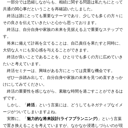
一部分では恐縮しながらも、相続に関する問題は私たちにとって
共通の関心事だということを再確認いたしました。
終活は誰にとっても重要なテーマであり、少しでも多くの方々に
その良さを伝えていきたいと心から思っております。
終活は、自分自身や家族の未来を見据える上で重要なステップで
す。
将来に備えて計画を立てることは、自己責任を果たすと同時に、
大切な人々にも安心感を与えることができます。
終活が良いことであることを、ひとりでも多くの方に広めていき
たいと考えています。
終活セミナーは、興味がある方にとっては貴重な機会です。
ぜひ一歩踏み出して、自分自身や家族の未来を見つめ直すきっか
けにしてみてください。
終活の重要性を感じながら、素敵な時間を過ごすことができるは
ずです。
しかし、「
終活
」という言葉には、どうしてもネガティブなイメ
ージがついてしまいますよね。
実際に、「
魅力的な将来設計(ライフプランニング)
」という言葉
で置き換えることを考えていますが、なかなか浸透しづらいのが現