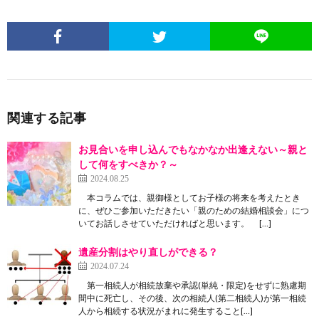
関連する記事
お見合いを申し込んでもなかなか出逢えない～親と
して何をすべきか？～
2024.08.25
本コラムでは、親御様としてお子様の将来を考えたとき
に、ぜひご参加いただきたい「親のための結婚相談会」につ
いてお話しさせていただければと思います。 […]
遺産分割はやり直しができる？
2024.07.24
第一相続人が相続放棄や承認(単純・限定)をせずに熟慮期
間中に死亡し、その後、次の相続人(第二相続人)が第一相続
人から相続する状況がまれに発生すること[…]