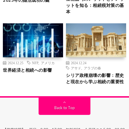
2025年の婚活成功の鍵
ットを知る：相続税対策の基
本
2024.12.25
NFP
,
アメリカ
2024.12.24
アサド
,
アラブの春
世界経済と相続への影響
シリア政権崩壊の影響：歴史
と現在から学ぶ相続の重要性
Back to Top