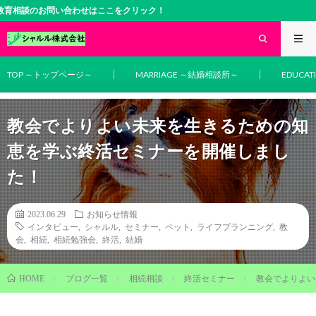
談のお問い合わせはここをクリック！
TOP ～トップページ～
MARRIAGE ～結婚相談所～
EDUCA
教会でよりよい未来を生きるための知
恵を学ぶ終活セミナーを開催しまし
た！
2023.06.29
お知らせ情報
インタビュー
,
シャルル
,
セミナー
,
ペット
,
ライフプランニング
,
教
会
,
相続
,
相続勉強会
,
終活
,
結婚
ブログ一覧
相続相談
終活セミナー
教会でよりよい
HOME