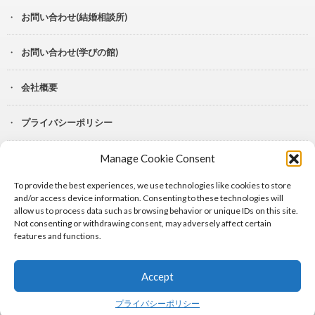
お問い合わせ(結婚相談所)
お問い合わせ(学びの館)
会社概要
プライバシーポリシー
Manage Cookie Consent
YouTube
To provide the best experiences, we use technologies like cookies to store
Lit.Link
and/or access device information. Consenting to these technologies will
allow us to process data such as browsing behavior or unique IDs on this site.
Not consenting or withdrawing consent, may adversely affect certain
features and functions.
Accept
© Copyright 2024
シャルル株式会社
.
プライバシーポリシー