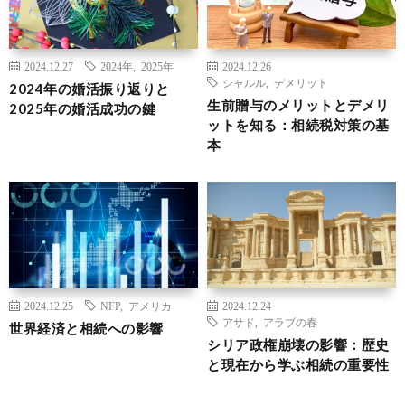
2024.12.27
2024年
,
2025年
2024.12.26
シャルル
,
デメリット
2024年の婚活振り返りと
生前贈与のメリットとデメリ
2025年の婚活成功の鍵
ットを知る：相続税対策の基
本
2024.12.25
NFP
,
アメリカ
2024.12.24
アサド
,
アラブの春
世界経済と相続への影響
シリア政権崩壊の影響：歴史
と現在から学ぶ相続の重要性