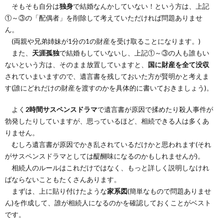
そもそも自分は
独身
で結婚なんかしていない！という方は、上記
①～③の「配偶者」を削除して考えていただければ問題ありませ
ん。
(両親や兄弟姉妹が1分の1の財産を受け取ることになります。)
また、
天涯孤独
で結婚もしていないし、上記①～③の人も誰もい
ないという方は、そのまま放置していますと、
国に財産を全て没収
されていまいますので、遺言書を残しておいた方が賢明かと考えま
す(誰にどれだけの財産を渡すのかを具体的に書いておきましょう)。
よく
2時間サスペンスドラマ
で遺言書が原因で揉めたり殺人事件が
勃発したりしていますが、思っているほど、相続できる人は多くあ
りません。
むしろ遺言書が原因でかき乱されているだけかと思われます(それ
がサスペンスドラマとしては醍醐味になるのかもしれませんが)。
相続人のルールはこれだけではなく、もっと詳しく説明しなけれ
ばならないこともたくさんあります。
まずは、上に貼り付けたような
家系図
(簡単なもので問題ありませ
ん)を作成して、誰が相続人になるのかを確認しておくことがベスト
です。