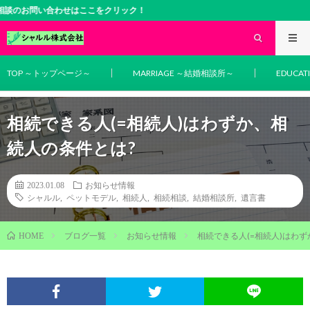
問い合わせはここをクリック！
TOP ～トップページ～
MARRIAGE ～結婚相談所～
EDUCA
相続できる人(=相続人)はわずか、相
続人の条件とは?
2023.01.08
お知らせ情報
シャルル
,
ペットモデル
,
相続人
,
相続相談
,
結婚相談所
,
遺言書
ブログ一覧
お知らせ情報
相続できる人(=相続人)はわ
HOME