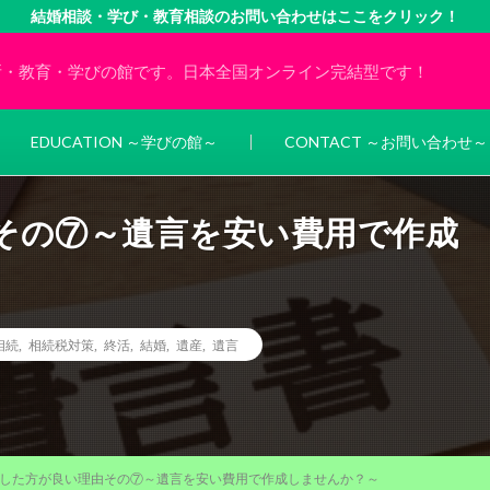
結婚相談・学び・教育相談のお問い合わせはここをクリック！
所・教育・学びの館です。日本全国オンライン完結型です！
EDUCATION ～学びの館～
CONTACT ～お問い合わせ～
その⑦～遺言を安い費用で作成
相続
,
相続税対策
,
終活
,
結婚
,
遺産
,
遺言
した方が良い理由その⑦～遺言を安い費用で作成しませんか？～