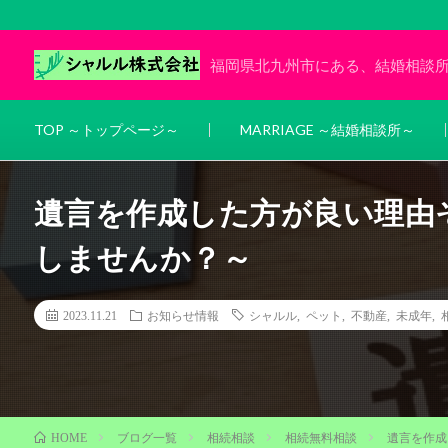
福岡県北九州市にある、結婚相談
TOP ～トップページ～
MARRIAGE ～結婚相談所～
遺言を作成した方が良い理由
しませんか？～
2023.11.21
お知らせ情報
シャルル
,
ペット
,
不動産
,
未成年
,
ブログ一覧
相続相談
相続無料相談
遺言を作成
HOME