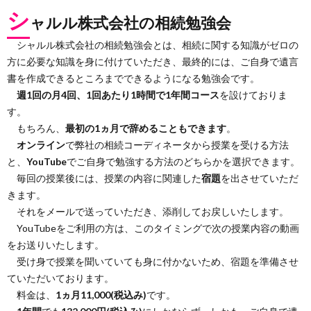
シ
ャルル株式会社の相続勉強会
シャルル株式会社の相続勉強会とは、相続に関する知識がゼロの
方に必要な知識を身に付けていただき、最終的には、ご自身で遺言
書を作成できるところまでできるようになる勉強会です。
週1回の月4回、1回あたり1時間で1年間コース
を設けておりま
す。
もちろん、
最初の1ヵ月で辞めることもできます
。
オンライン
で弊社の相続コーディネータから授業を受ける方法
と、
YouTube
でご自身で勉強する方法のどちらかを選択できます。
毎回の授業後には、授業の内容に関連した
宿題
を出させていただ
きます。
それをメールで送っていただき、添削してお戻しいたします。
YouTubeをご利用の方は、このタイミングで次の授業内容の動画
をお送りいたします。
受け身で授業を聞いていても身に付かないため、宿題を準備させ
ていただいております。
料金は、
1ヵ月11,000(税込み)
です。