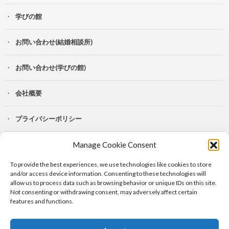
学びの館
お問い合わせ(結婚相談所)
お問い合わせ(学びの館)
会社概要
プライバシーポリシー
Manage Cookie Consent
YouTube
To provide the best experiences, we use technologies like cookies to store
Lit.Link
and/or access device information. Consenting to these technologies will
allow us to process data such as browsing behavior or unique IDs on this site.
Not consenting or withdrawing consent, may adversely affect certain
features and functions.