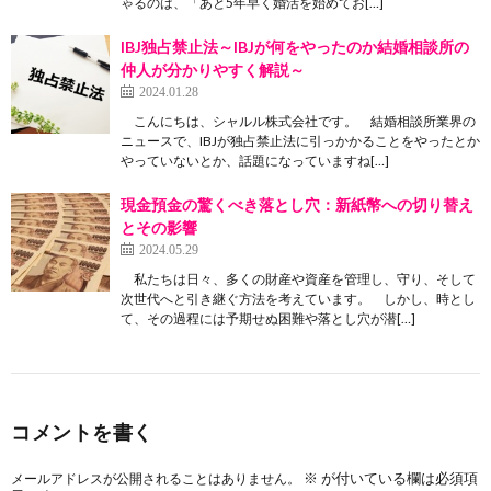
ゃるのは、「あと5年早く婚活を始めてお[…]
IBJ独占禁止法～IBJが何をやったのか結婚相談所の
仲人が分かりやすく解説～
2024.01.28
こんにちは、シャルル株式会社です。 結婚相談所業界の
ニュースで、IBJが独占禁止法に引っかかることをやったとか
やっていないとか、話題になっていますね[…]
現金預金の驚くべき落とし穴：新紙幣への切り替え
とその影響
2024.05.29
私たちは日々、多くの財産や資産を管理し、守り、そして
次世代へと引き継ぐ方法を考えています。 しかし、時とし
て、その過程には予期せぬ困難や落とし穴が潜[…]
コメントを書く
※
が付いている欄は必須項
メールアドレスが公開されることはありません。