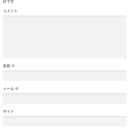
目です
コメント
名前
※
メール
※
サイト