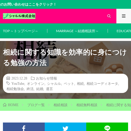
合わせはここをクリック！
TOP ～トップページ～
MARRIAGE ～結婚相談所～
EDUCA
相続に関する知識を効率的に身につけ
る勉強の方法
2023.12.28
お知らせ情報
YouTube
,
オンライン
,
シャルル
,
ペット
,
相続
,
相続コーディネータ
,
相続勉強会
,
終活
,
結婚
,
遺言
ブログ一覧
相続相談
相続無料相談
相続に関する知
HOME