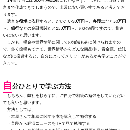
1年間
でも
132,000円(税込み)
にしかならず、しかも、ご自身で遺
言まで作成できてしまうので、非常に安い買い物であると考えてお
ります。
遺言を
役場
に依頼すると、だいたい
30万円
～、
弁護士
だと
50万円
～、
銀行
などの金融機関だと
150万円
～、のお値段ですので、桁違
いに安いと思います。
しかも、税金や世界情勢に関しての知識も身に付けられますの
で、多く節税もできて、世界情勢からどんな商品(株、貴金属、信託
など)に投資すると、自分にとってメリットがあるかも学ぶことがで
きます。
自
分ひとりで学ぶ方法
もちろん、弊社を頼らずに、ご自身で相続の勉強をしていただい
ても良いと思います。
方法としては、
・本屋さんで相続に関する本を購入して勉強する
・普段から経済ニュースをTVで見て勉強する