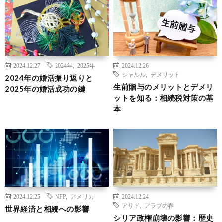
2024.12.27
2024年
,
2025年
2024.12.26
シャルル
,
デメリット
2024年の婚活振り返りと
生前贈与のメリットとデメリ
2025年の婚活成功の鍵
ットを知る：相続税対策の基
本
2024.12.25
NFP
,
アメリカ
2024.12.24
アサド
,
アラブの春
世界経済と相続への影響
シリア政権崩壊の影響：歴史