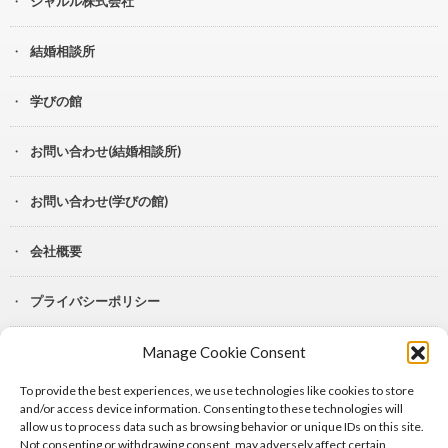
シャルル株式会社
結婚相談所
学びの館
お問い合わせ(結婚相談所)
お問い合わせ(学びの館)
会社概要
プライバシーポリシー
Manage Cookie Consent
YouTube
To provide the best experiences, we use technologies like cookies to store
Lit.Link
and/or access device information. Consenting to these technologies will
allow us to process data such as browsing behavior or unique IDs on this site.
Not consenting or withdrawing consent, may adversely affect certain