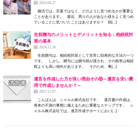
2024.04.27
婚活では、言葉ではなく、どのように見つめるかが重要な
ことがあります。 最近、周りの人があなた様をよく見つめ
ていることに気づいたことはありますか？ 頻[…]
生前贈与のメリットとデメリットを知る：相続税対
策の基本
2024.12.26
生前贈与は、相続税対策として非常に効果的な方法の一つ
です。 しかし、贈与には贈与税が課され、その税率は相続
税よりも高い傾向があります。 そのため、事[…]
遺言を作成した方が良い理由その⑮～遺言を安い費
用で作成しませんか？～
2023.12.07
こんばんは、シャルル株式会社です。 遺言書の作成は、
将来の不測の事態に備えるために重要なステップです。 シ
ャルル株式会社では、遺言作成サポートにおい[…]