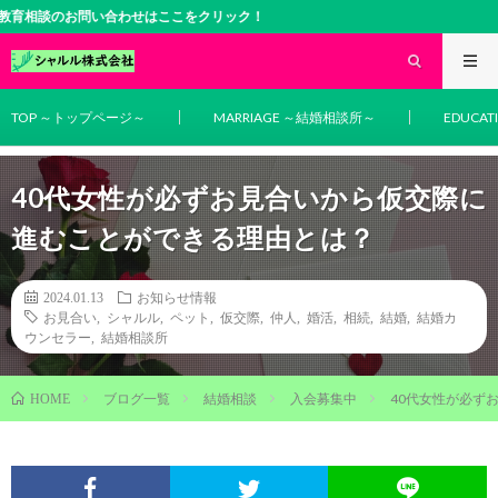
のお問い合わせはここをクリック！
TOP ～トップページ～
MARRIAGE ～結婚相談所～
EDUCA
40代女性が必ずお見合いから仮交際に
進むことができる理由とは？
2024.01.13
お知らせ情報
お見合い
,
シャルル
,
ペット
,
仮交際
,
仲人
,
婚活
,
相続
,
結婚
,
結婚カ
ウンセラー
,
結婚相談所
ブログ一覧
結婚相談
入会募集中
40代女性が必ず
HOME