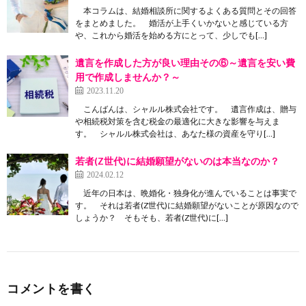
本コラムは、結婚相談所に関するよくある質問とその回答
をまとめました。 婚活が上手くいかないと感じている方
や、これから婚活を始める方にとって、少しでも[…]
遺言を作成した方が良い理由その⑥～遺言を安い費
用で作成しませんか？～
2023.11.20
こんばんは、シャルル株式会社です。 遺言作成は、贈与
や相続税対策を含む税金の最適化に大きな影響を与えま
す。 シャルル株式会社は、あなた様の資産を守り[…]
若者(Z世代)に結婚願望がないのは本当なのか？
2024.02.12
近年の日本は、晩婚化・独身化が進んでいることは事実で
す。 それは若者(Z世代)に結婚願望がないことが原因なので
しょうか？ そもそも、若者(Z世代)に[…]
コメントを書く