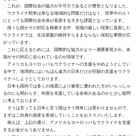
これが、国際社会の協力が不可欠であるとの警告となりました。
ウクライナ戦争は単なる地域的な問題だけはなく、世界中の人々
にとっても国際社会全体が直面する大きな課題となっています。
様々な国がその対応を模索する中、現場の厳しい現実に直面した
ウクライナでは、生活基盤の維持すらままならない深刻な事態が広
がっています。
これに応えるためには、国際的な協力がより一層重要視され、各
国がその対応に迫られているのが現状です。
アメリカもヨーロッパもウクライナへの支援をやめようとしてい
る中で、地理的にはいちばん遠方の日本だけが巨額の支援をウクラ
イナへしようとしております。
日本も国内では多くの地震により被害に遭われた方がいらっしゃ
るのにも関わらず、外国を支援している余裕があるのかと少し疑問
に考えております。
そうは言っても日本と言う国はそう簡単には変わりませんので、
まずはご自身の資産を形成していくことをおススメいたします。
例えば、上記の通り、アメリカもヨーロッパもウクライナを支援
するお金がもうありません。