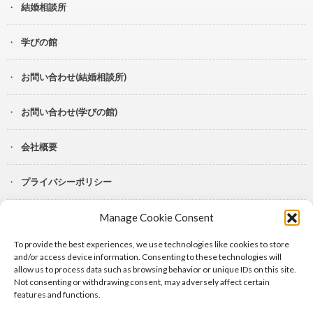
結婚相談所
学びの館
お問い合わせ(結婚相談所)
お問い合わせ(学びの館)
会社概要
プライバシーポリシー
Manage Cookie Consent
YouTube
To provide the best experiences, we use technologies like cookies to store
Lit.Link
and/or access device information. Consenting to these technologies will
allow us to process data such as browsing behavior or unique IDs on this site.
Not consenting or withdrawing consent, may adversely affect certain
features and functions.