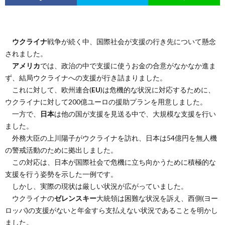
ウクライナ
戦争が続く中、国際社会が支援の行き先について懸念
されました。
アメリカ
では、政治の中で支援に使うお金の合意がなかなか進ま
ず、結局ウクライナへの支援が行き詰まりました。
これに対して、欧州連合(
EU
)は危機的な状況に対応するために、
ウクライナに対して200億ユーロの援助プランを用意しました。
一方で、
日本
は他の国が支援を見送る中で、大規模な支援を行い
ました。
外務大臣の上川陽子がウクライナを訪れ、日本は54億円を無人機
の警戒活動のために拠出しました。
この対応は、日本が国際社会で危機に立ち向かうために積極的な
支援を行う姿勢を示した一例です。
しかし、実際の現状は厳しい状況が広がっていました。
ウクライナの
ゼレンスキー
大統領は困難な状況を訴え、西側(ヨー
ロッパ)の支援がないと年金すら支払えない状況であることを明かし
ました。