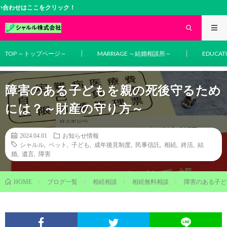
ここをクリック！
TOP ～トップページ～
MARRIAGE ～結婚相談所～
EDUCA
障害のある子どもを親の死後守るため
には？～財産の守り方～
2024.04.01
お知らせ情報
シャルル
,
ペット
,
子ども
,
成年後見制度
,
民事信託
,
相続
,
終活
,
結
婚
,
遺言
,
障害
ブログ一覧
相続相談
相続無料相談
障害のある子ど
HOME