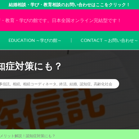
結婚相談・学び・教育相談のお問い合わせはここをクリック！
所・教育・学びの館です。日本全国オンライン完結型です！
EDUCATION ～学びの館～
CONTACT ～お問い合わせ～
知症対策にも？
事信託
,
相続
,
相続コーディネータ
,
終活
,
結婚
,
認知症
,
高齢化社会
メリット解説！認知症対策にも？