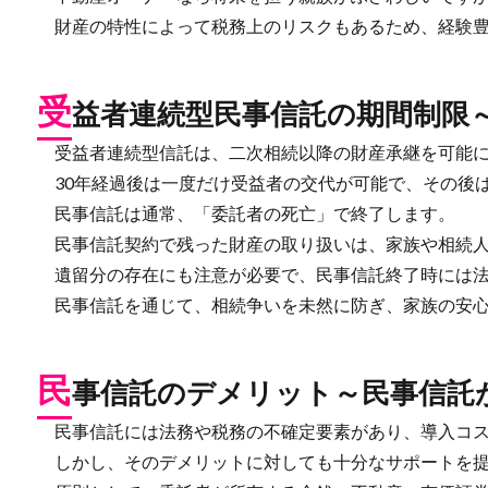
財産の特性によって税務上のリスクもあるため、経験豊
受
益者連続型民事信託の期間制限
受益者連続型信託は、二次相続以降の財産承継を可能に
30年経過後は一度だけ受益者の交代が可能で、その後
民事信託は通常、「委託者の死亡」で終了します。
民事信託契約で残った財産の取り扱いは、家族や相続人
遺留分の存在にも注意が必要で、民事信託終了時には法
民事信託を通じて、相続争いを未然に防ぎ、家族の安心
民
事信託のデメリット～民事信託
民事信託には法務や税務の不確定要素があり、導入コス
しかし、そのデメリットに対しても十分なサポートを提