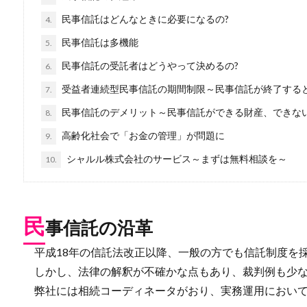
民事信託はどんなときに必要になるの?
4.
民事信託は多機能
5.
民事信託の受託者はどうやって決めるの?
6.
受益者連続型民事信託の期間制限～民事信託が終了する
7.
民事信託のデメリット～民事信託ができる財産、できな
8.
高齢化社会で「お金の管理」が問題に
9.
シャルル株式会社のサービス～まずは無料相談を～
10.
民
事信託の沿革
平成18年の信託法改正以降、一般の方でも信託制度を
しかし、法律の解釈が不確かな点もあり、裁判例も少な
弊社には相続コーディネータがおり、実務運用において