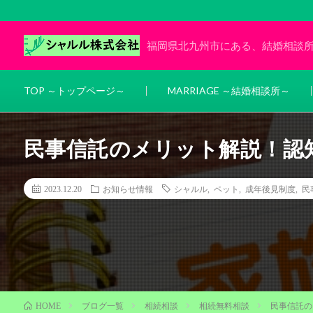
福岡県北九州市にある、結婚相談
TOP ～トップページ～
MARRIAGE ～結婚相談所～
民事信託のメリット解説！認
2023.12.20
お知らせ情報
シャルル
,
ペット
,
成年後見制度
,
民
ブログ一覧
相続相談
相続無料相談
民事信託の
HOME