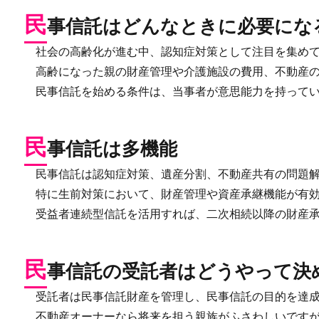
民
事信託はどんなときに必要にな
社会の高齢化が進む中、認知症対策として注目を集めて
高齢になった親の財産管理や介護施設の費用、不動産の
民事信託を始める条件は、当事者が意思能力を持ってい
民
事信託は多機能
民事信託は認知症対策、遺産分割、不動産共有の問題解
特に生前対策において、財産管理や資産承継機能が有効
受益者連続型信託を活用すれば、二次相続以降の財産承
民
事信託の受託者はどうやって決
受託者は民事信託財産を管理し、民事信託の目的を達成
不動産オーナーなら将来を担う親族がふさわしいですが