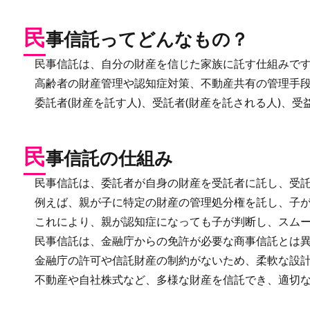
民
事信託ってどんなもの？
民事信託は、自分の財産を信じた家族に託す仕組みで
高齢者の財産管理や認知症対策、不動産共有の管理手段
委託者(財産を託す人)、受託者(財産を託される人)、受
民
事信託の仕組み
民事信託は、委託者が自身の財産を受託者に託し、受託
例えば、親が子に特定の財産の管理処分権を託し、子が
これにより、親が認知症になっても子が判断し、スムー
民事信託は、金融庁からの免許が必要な商事信託とは異
金融庁の許可や信託財産の制約がないため、柔軟な設計
不動産や自社株式など、多様な財産を信託でき、適切な