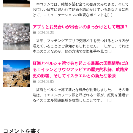
本コラムでは、結婚を望む全ての独身のみなさま、そして
お忙しい日常に追われて結婚を諦めかけているみなさまに向
けて、コミュニケーションの重要なポイントを[…]
アプリとお見合いが出会いのきっかけとして増加？
2024.02.23
近年、マッチングアプリで交際相手を見つけるという方が
増えていることはご存知かもしれません。 しかし、それは
本当のことなのか、他の方法で交際相手を見つ[…]
紅海とペルシャ湾で巻き起こる最新の国際情勢に迫
る！イランとサウジアラビアの歴史的和解、航路変
更の影響、そしてイスラエルとの新たな緊張
2024.02.05
紅海とペルシャ湾で新たな戦争が勃発しました。 その発
端は、イエメンのフーシ派と呼ばれる一派が、紅海を通過す
るイスラエル関連船舶を攻撃したことです。 […]
コメントを書く