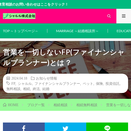
問い合わせはここをクリック！
TOP ～トップページ～
MARRIAGE ～結婚相談所～
EDUCA
営業を一切しないFP(ファイナンシャ
ルプランナー)とは？
2024.04.18
お知らせ情報
FP
,
シャルル
,
ファイナンシャルプランナー
,
ペット
,
保険
,
投資信託
,
無料相談
,
相続
,
終活
,
結婚
ブログ一覧
相続相談
相続無料相談
営業を一切しな
HOME