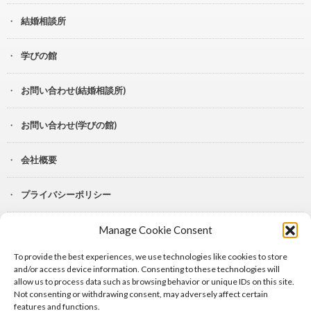
結婚相談所
学びの館
お問い合わせ(結婚相談所)
お問い合わせ(学びの館)
会社概要
プライバシーポリシー
Manage Cookie Consent
YouTube
To provide the best experiences, we use technologies like cookies to store
Lit.Link
and/or access device information. Consenting to these technologies will
allow us to process data such as browsing behavior or unique IDs on this site.
Not consenting or withdrawing consent, may adversely affect certain
features and functions.