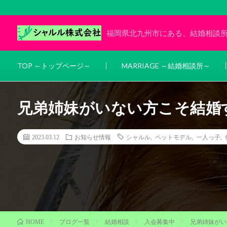
福岡県北九州市にある、結婚相談
TOP ～トップページ～
MARRIAGE ～結婚相談所～
兄弟姉妹がいない方こそ結婚
2023.03.12
お知らせ情報
シャルル
,
ペットモデル
,
一人っ子
,
ブログ一覧
結婚相談
入会募集中
兄弟姉妹がい
HOME