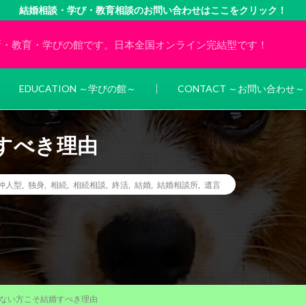
結婚相談・学び・教育相談のお問い合わせはここをクリック！
所・教育・学びの館です。日本全国オンライン完結型です！
EDUCATION ～学びの館～
CONTACT ～お問い合わせ～
すべき理由
仲人型
,
独身
,
相続
,
相続相談
,
終活
,
結婚
,
結婚相談所
,
遺言
ない方こそ結婚すべき理由