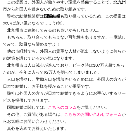
この提案は、外国人が働きやすい環境を整備することで、
北九州
市
から外国人を逃さないための取り組みです。
弊社の結婚相談所は
国際結婚
も取り扱っているため、この提案は
大いに追い風となるでしょう(笑)。
北九州市に連絡してみるのも良いかもしれません。
もちろん、取り合ってもらえない可能性もありますが、一度試し
てみて、駄目なら諦めますよ！
他の市町村でも、外国人の貴重な人材が流出しないように何らか
の対策を講じているのか気になります。
北九州市は人口減少が進んでおり、ピーク時は107万人超であっ
たのが、今年に入って92万人を切ってしまいました。
人口を増やし、労働人口を増加させるためには、外国人の方々が
日本で結婚し、お子様を授かることが重要です。
弊社は外国人の方々が日本で結婚できるようにお手伝いするサー
ビスを提供しております。
国際結婚に関しては、
こちらのコラム
をご覧ください。
その他、ご質問がある場合は、
こちらのお問い合わせフォーム
か
らお気軽にお問い合わせください。
真心を込めてお答えいたします。