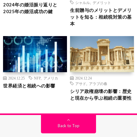
シャルル
,
デメリット
2024年の婚活振り返りと
生前贈与のメリットとデメリ
2025年の婚活成功の鍵
ットを知る：相続税対策の基
本
2024.12.25
NFP
,
アメリカ
2024.12.24
アサド
,
アラブの春
世界経済と相続への影響
シリア政権崩壊の影響：歴史
と現在から学ぶ相続の重要性
Back to Top