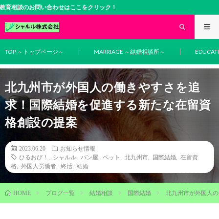
談のお問い合わせはここをクリック！
TOP ～トップページ～
MARRIAGE ～結婚相談所～
EDUCA
北九州市が外国人の働きやすさを追
求！国際結婚を促進する新たな在留資
格創設の提案
2023.06.20
お知らせ情報
ひるおび！
,
シャルル
,
パン屋
,
ペット
,
北九州市
,
国際結婚
,
在留資
格
,
外国人労働者
,
終活
,
結婚
ブログ一覧
結婚相談
国際結婚
北九州市が外国人の
HOME