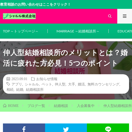
談のお問い合わせはここをクリック！
TOP ～トップページ～
MARRIAGE ～結婚相談所～
EDUCA
仲人型結婚相談所のメリットとは？婚
活に疲れた方必見！5つのポイント
2023.09.01
お知らせ情報
アプリ
,
シャルル
,
ペット
,
仲人型
,
大手
,
婚活
,
無料カウンセリング
,
相続
,
結婚
,
結婚相談所
ブログ一覧
結婚相談
入会募集中
仲人型結婚相談所
HOME