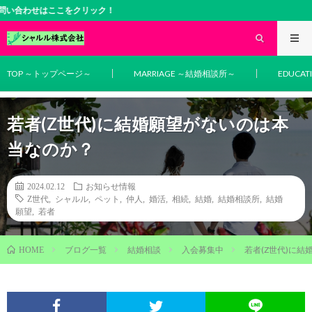
はここをクリック！
TOP ～トップページ～
MARRIAGE ～結婚相談所～
EDUCA
若者(Z世代)に結婚願望がないのは本
当なのか？
2024.02.12
お知らせ情報
Z世代
,
シャルル
,
ペット
,
仲人
,
婚活
,
相続
,
結婚
,
結婚相談所
,
結婚
願望
,
若者
ブログ一覧
結婚相談
入会募集中
若者(Z世代)に
HOME