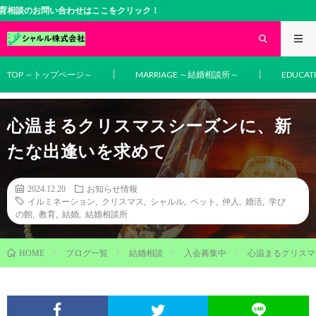
い合わせはここをクリック！
TOP ～トップページ～
MARRIAGE ～結婚相談所～
EDUCA
心温まるクリスマスシーズンに、新
たな出逢いを求めて
2024.12.20
お知らせ情報
イルミネーション
,
クリスマス
,
シャルル
,
ペット
,
仲人
,
婚活
,
学び
の館
,
教育
,
結婚
,
結婚相談所
ブログ一覧
結婚相談
入会募集中
心温まるクリスマ
HOME