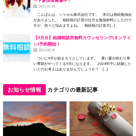
ート参加者募集中！
2023.05.10
こんばんは、シャルル株式会社です。 本日は相続勉強会
がありました。 相続税の計算の仕方を勉強材料にしたので
すが、色々と悩みますよね。 相続税の計算方[…]
【9月分】結婚相談所無料カウンセリング(オンライ
ン)予約開始！
2024.08.30
ついに9月が始まろうとしています。 暑い夏が終わり寒
い季節がやってくる9月になります。 2024年中に結婚した
いとのお考えはありませんでしょうか？ […]
お知らせ情報
カテゴリの最新記事