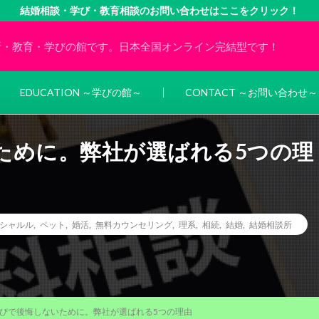
結婚相談・学び・教育相談のお問い合わせはここをクリック！
所・教育・学びの館です。日本全国オンライン完結型です！
EDUCATION ～学びの館～
CONTACT ～お問い合わせ～
ために。弊社が選ばれる5つの理
シャルル
,
ペット
,
婚活
,
無料カウンセリング
,
理系
,
相続
,
結婚
,
結婚相談所
びで後悔しないために。弊社が選ばれる5つの理由