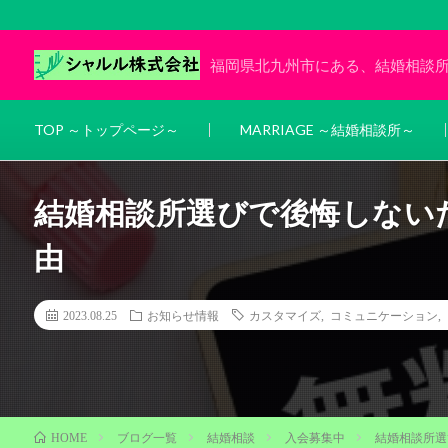
福岡県北九州市にある、結婚相談
TOP ～トップページ～
MARRIAGE ～結婚相談所～
結婚相談所選びで後悔しない
由
2023.08.25
お知らせ情報
カスタマイズ
,
コミュニケーション
,
ブログ一覧
結婚相談
入会募集中
結婚相談所選
HOME