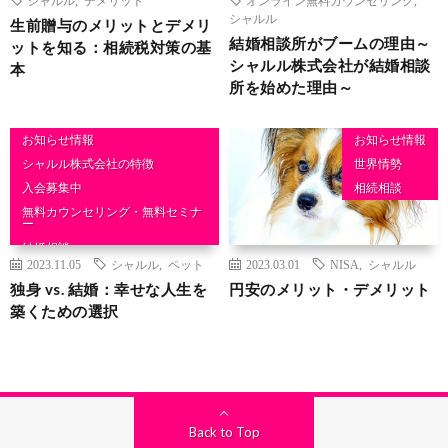
シャルル
生前贈与のメリットとデメリ
結婚相談所がブームの理由～
ットを知る：相続税対策の基
シャルル株式会社が結婚相談
本
所を始めた理由～
お知らせ情報
お知らせ情報
シャルル株式会社の特徴
世界情勢
入会募集中
相続相談
無料カウンセリング・無料セミナ
ー
結婚相談
2023.11.05
シャルル
,
ペット
2023.03.01
NISA
,
シャルル
独身 vs. 結婚：幸せな人生を
円安のメリット・デメリット
築くための選択
Back to Top