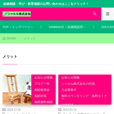
結婚相談・学び・教育相談のお問い合わせはここをクリック！
TOP ～トップページ～
MARRIAGE ～結婚相談所～
EDUCA
メリット
HOME
メリット
お知らせ情報
お知らせ情報
ブログ一覧
シャルル株式会社の特徴
相続勉強会
入会募集中
相続対策
無料カウンセリング・無料セミナ
ー
相続無料相談
結婚相談
相続相談
2024.12.26
2024.03.24
シャルル
,
デメリット
オンライン無料カウンセリング
,