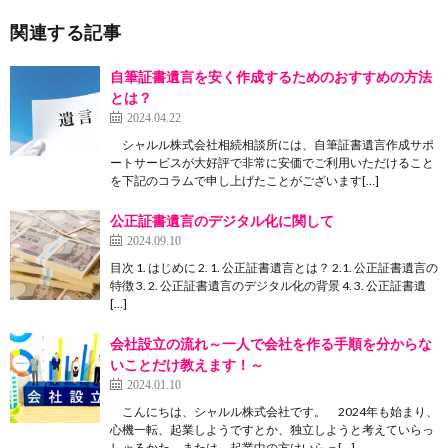
関連する記事
自筆証書遺言を安く作成するためのおすすめの方法
とは？
2024.04.22
シャルル株式会社相続相談所には、自筆証書遺言作成サポ
ートサービスが大好評で非常に安価でご利用いただけること
を下記のコラムで申し上げたことがございます[…]
公正証書遺言のデジタル化に関して
2024.09.10
目次 1. はじめに 2. 1. 公正証書遺言とは？ 2.1. 公正証書遺言の
特徴 3. 2. 公正証書遺言のデジタル化の背景 4. 3. 公正証書遺
[…]
会社設立の流れ～一人で会社を作る手順を分からな
いことだけ教えます！～
2024.01.10
こんにちは、シャルル株式会社です。 2024年も始まり、
心機一転、起業しようですとか、独立しようと考えていらっ
しゃるかた、または、起業中の方はいらっ[…]