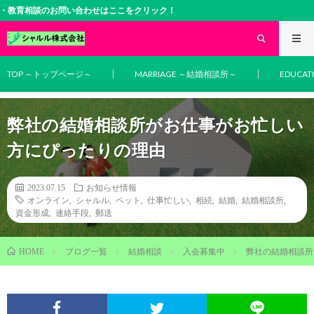
相談のお問い合わせはここをクリック！
TOP ～トップページ～
MARRIAGE ～結婚相談所～
EDUCA
弊社の結婚相談所がお仕事がお忙しい
方にぴったりの理由
2023.07.15
お知らせ情報
オンライン
,
シャルル
,
ペット
,
仕事忙しい
,
相続
,
結婚
,
結婚相談所
,
資金形成
,
連絡手段
,
郵送
ブログ一覧
結婚相談
入会募集中
弊社の結婚相談所
HOME