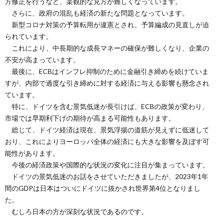
方修正を行うなど、楽観的な見方が難しくなっています。
さらに、政府の混乱も経済の新たな問題となっています。
新型コロナ対策の予算転用が違憲とされ、予算編成の見直しが迫
られています。
これにより、中長期的な成長マネーの確保が難しくなり、企業の
不安が高まっています。
最後に、ECBはインフレ抑制のために金融引き締めを続けていま
すが、内部で過度な引き締めに対する経済に与える影響も懸念され
ています。
特に、ドイツを含む景気低迷が長引けば、ECBの政策が変わり、
市場では早期利下げの期待が高まる可能性もあります。
総じて、ドイツ経済は現在、景気浮揚の道筋が見えずに低迷して
おり、これによりヨーロッパ全体の経済にも大きな影響を及ぼす可
能性があります。
今後の経済政策や国際的な状況の変化に注目が集まっています。
ドイツの景気低迷のお話をさせていただきましたが、2023年1年
間のGDPは日本はついにドイツに抜かされ世界第4位となりまし
た。
むしろ日本の方が深刻な状況であるのです。