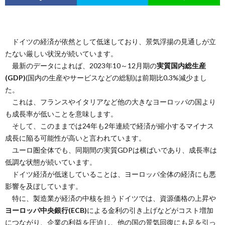
ドイツの経済が依然として低迷しており、景気浮揚の見通しが立
たない厳しい状況が続いています。
最新のデータによれば、2023年10～12月期の
実質国内総生産
(GDP)
(国内の生産やサービスなどの総額)は前期比0.3%減少まし
た。
これは、フランスやイタリアなど他の大きなヨーロッパの国より
も成長率が低いことを意味します。
そして、このままでは24年も2年連続で経済が縮小するマイナス
成長に陥る可能性が高いと言われています。
ユーロ圏全体でも、同期間の実質GDPは横ばいであり、成長率は
低調な状態が続いています。
ドイツ経済が低迷していることは、ヨーロッパ全体の経済にも悪
影響を及ぼしています。
特に、製造業が経済の中核を担うドイツでは、資源価格の上昇や
ヨーロッパ中央銀行(ECB)
による金利の引き上げなどがコスト増加
につながり、企業の利益を圧迫し、他の国の景気回復にも足を引っ