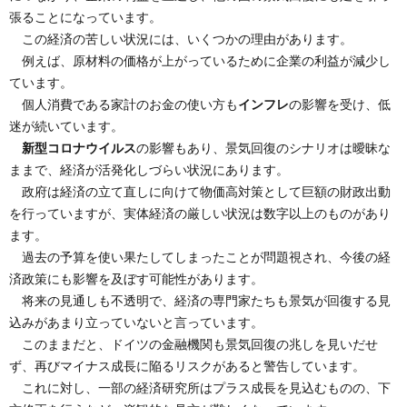
張ることになっています。
この経済の苦しい状況には、いくつかの理由があります。
例えば、原材料の価格が上がっているために企業の利益が減少し
ています。
個人消費である家計のお金の使い方も
インフレ
の影響を受け、低
迷が続いています。
新型コロナウイルス
の影響もあり、景気回復のシナリオは曖昧な
ままで、経済が活発化しづらい状況にあります。
政府は経済の立て直しに向けて物価高対策として巨額の財政出動
を行っていますが、実体経済の厳しい状況は数字以上のものがあり
ます。
過去の予算を使い果たしてしまったことが問題視され、今後の経
済政策にも影響を及ぼす可能性があります。
将来の見通しも不透明で、経済の専門家たちも景気が回復する見
込みがあまり立っていないと言っています。
このままだと、ドイツの金融機関も景気回復の兆しを見いだせ
ず、再びマイナス成長に陥るリスクがあると警告しています。
これに対し、一部の経済研究所はプラス成長を見込むものの、下