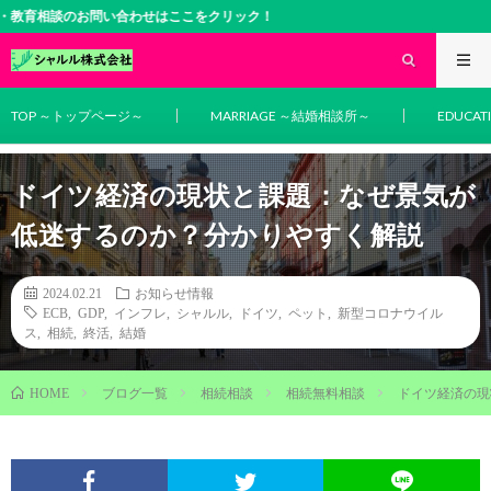
談のお問い合わせはここをクリック！
TOP ～トップページ～
MARRIAGE ～結婚相談所～
EDUCA
ドイツ経済の現状と課題：なぜ景気が
低迷するのか？分かりやすく解説
2024.02.21
お知らせ情報
ECB
,
GDP
,
インフレ
,
シャルル
,
ドイツ
,
ペット
,
新型コロナウイル
ス
,
相続
,
終活
,
結婚
ブログ一覧
相続相談
相続無料相談
ドイツ経済の現
HOME