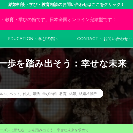
結婚相談・学び・教育相談のお問い合わせはここをクリック！
所・教育・学びの館です。日本全国オンライン完結型です！
EDUCATION ～学びの館～
CONTACT ～お問い合わせ～
一歩を踏み出そう：幸せな未来
ルル
,
ペット
,
仲人
,
婚活
,
学びの館
,
教育
,
結婚
,
結婚相談所
ーズンに新たな一歩を踏み出そう：幸せな未来を求めて