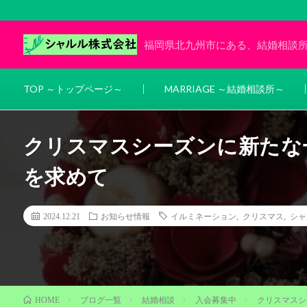
福岡県北九州市にある、結婚相談
TOP ～トップページ～
MARRIAGE ～結婚相談所～
クリスマスシーズンに新たな
を求めて
2024.12.21
お知らせ情報
イルミネーション
,
クリスマス
,
シャ
ブログ一覧
結婚相談
入会募集中
クリスマスシ
HOME