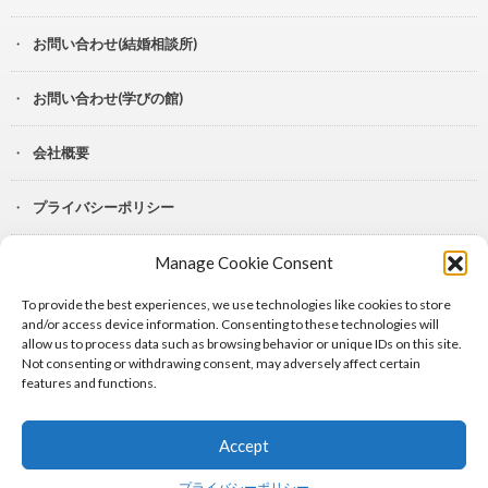
お問い合わせ(結婚相談所)
お問い合わせ(学びの館)
会社概要
プライバシーポリシー
Manage Cookie Consent
YouTube
To provide the best experiences, we use technologies like cookies to store
Lit.Link
and/or access device information. Consenting to these technologies will
allow us to process data such as browsing behavior or unique IDs on this site.
Not consenting or withdrawing consent, may adversely affect certain
features and functions.
Accept
© Copyright 2024
シャルル株式会社
.
プライバシーポリシー