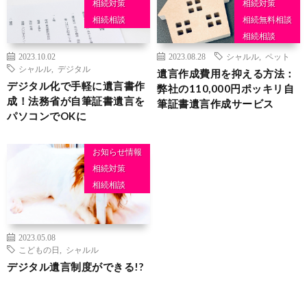
相続対策
相続対策
相続相談
相続無料相談
相続相談
2023.10.02
2023.08.28
シャルル
,
ペット
シャルル
,
デジタル
遺言作成費用を抑える方法：
デジタル化で手軽に遺言書作
弊社の110,000円ポッキリ自
成！法務省が自筆証書遺言を
筆証書遺言作成サービス
パソコンでOKに
お知らせ情報
相続対策
相続相談
2023.05.08
こどもの日
,
シャルル
デジタル遺言制度ができる!?