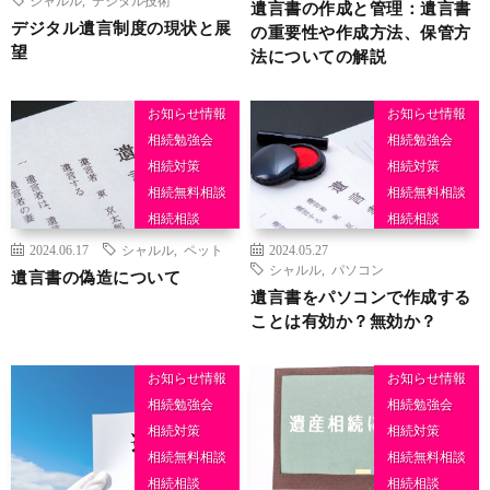
遺言書の作成と管理：遺言書
デジタル遺言制度の現状と展
の重要性や作成方法、保管方
望
法についての解説
お知らせ情報
お知らせ情報
相続勉強会
相続勉強会
相続対策
相続対策
相続無料相談
相続無料相談
相続相談
相続相談
2024.06.17
シャルル
,
ペット
2024.05.27
シャルル
,
パソコン
遺言書の偽造について
遺言書をパソコンで作成する
ことは有効か？無効か？
お知らせ情報
お知らせ情報
相続勉強会
相続勉強会
相続対策
相続対策
相続無料相談
相続無料相談
相続相談
相続相談