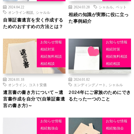
税金の知識
2024.04.22
2024.03.28
シャルル
,
ペット
終活セミナー
オンライン相談
,
シャルル
相続の知識が実際に役に立っ
自筆証書遺言を安く作成する
た事例紹介
ためのおすすめの方法とは？
お知らせ情報
お知らせ情報
相続対策
相続対策
相続無料相談
相続無料相談
相続相談
相続相談
2024.01.18
2024.01.02
オンライン
,
コスト安価
エンディングノート
,
シャルル
遺言書の書き方について～遺
2024年にご家族のためにでき
言書作成を自分で(自筆証書遺
るたった一つのこと
言の書き方)～
お知らせ情報
お知らせ情報
相続勉強会
相続勉強会