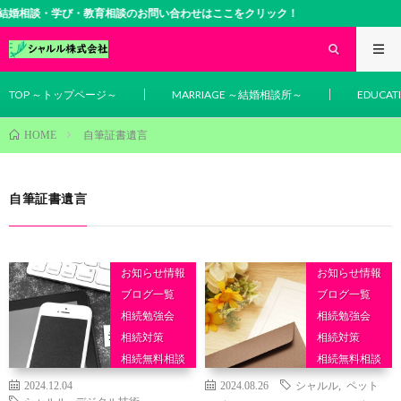
学び・教育相談のお問い合わせはここをクリック！
TOP ～トップページ～
MARRIAGE ～結婚相談所～
EDUCA
自筆証書遺言
HOME
自筆証書遺言
お知らせ情報
お知らせ情報
ブログ一覧
ブログ一覧
相続勉強会
相続勉強会
相続対策
相続対策
相続無料相談
相続無料相談
相続相談
相続相談
2024.12.04
2024.08.26
シャルル
,
ペット
シャルル
,
デジタル技術