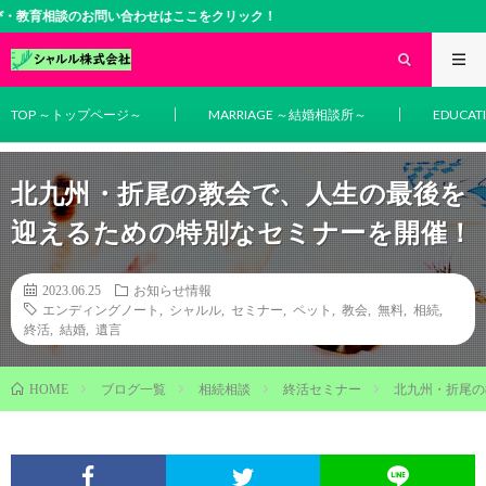
談のお問い合わせはここをクリック！
TOP ～トップページ～
MARRIAGE ～結婚相談所～
EDUCA
北九州・折尾の教会で、人生の最後を
迎えるための特別なセミナーを開催！
2023.06.25
お知らせ情報
エンディングノート
,
シャルル
,
セミナー
,
ペット
,
教会
,
無料
,
相続
,
終活
,
結婚
,
遺言
ブログ一覧
相続相談
終活セミナー
北九州・折尾の
HOME