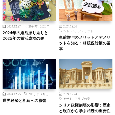
2024.12.27
2024年
,
2025年
2024.12.26
シャルル
,
デメリット
2024年の婚活振り返りと
生前贈与のメリットとデメリ
2025年の婚活成功の鍵
ットを知る：相続税対策の基
本
2024.12.25
NFP
,
アメリカ
2024.12.24
アサド
,
アラブの春
世界経済と相続への影響
シリア政権崩壊の影響：歴史
と現在から学ぶ相続の重要性