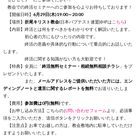
教会での終活セミナーへのご参加を心よりお待ちしております！
【開催日時】
6月29日(木)19:00～20:00
【場所】
折尾キリスト教会
(日本バプテスト連盟)(HPは
こちら
)
【内容】終活とは何をすべきかをわかりやすく解説いたします。
初心者の方にもぴったりの内容です。
終活の意義や具体的な行動について重点的にお話しいた
します。
終活に関する知識がない方も大歓迎です！
【特典】全員に「
終活無料セミナー・相続無料相談チラシ
」をプ
レゼントいたします。
また、
メールアドレスをご提供いただいた方には、エン
ディングノートと遺言に関するレポートを無料
でお送りいたしま
す。
【費用】
参加費は0円(無料)
です。
【お申し込み方法】こちらの
お問い合わせフォーム
より、必須事
項をご入力いただき、送信ボタンをクリックお願いいたします。
【注意点】お車でお越しの方は、教会敷地内に駐車していただけ
ますようお願いいたします。