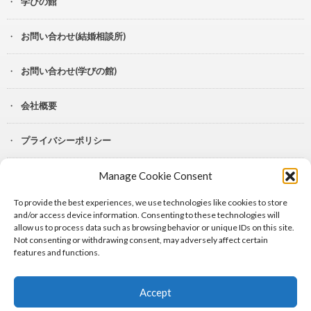
学びの館
お問い合わせ(結婚相談所)
お問い合わせ(学びの館)
会社概要
プライバシーポリシー
Manage Cookie Consent
YouTube
To provide the best experiences, we use technologies like cookies to store
Lit.Link
and/or access device information. Consenting to these technologies will
allow us to process data such as browsing behavior or unique IDs on this site.
Not consenting or withdrawing consent, may adversely affect certain
features and functions.
Accept
© Copyright 2024
シャルル株式会社
.