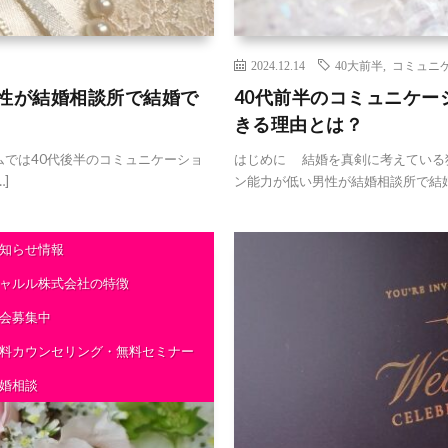
2024.12.14
40大前半
,
コミュニ
男性が結婚相談所で結婚で
40代前半のコミュニケ
きる理由とは？
では40代後半のコミュニケーショ
はじめに 結婚を真剣に考えている
]
ン能力が低い男性が結婚相談所で結婚
知らせ情報
ャルル株式会社の特徴
会募集中
料カウンセリング・無料セミナー
婚相談