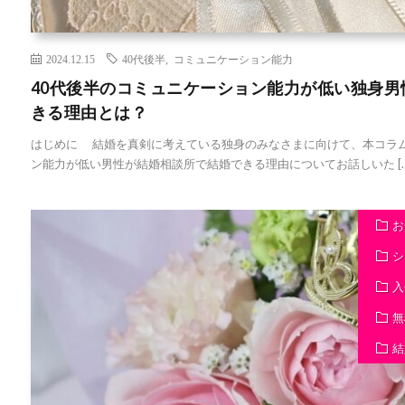
2024.12.15
40代後半
,
コミュニケーション能力
40代後半のコミュニケーション能力が低い独身
きる理由とは？
はじめに 結婚を真剣に考えている独身のみなさまに向けて、本コラム
ン能力が低い男性が結婚相談所で結婚できる理由についてお話しいた […
お
シ
入
無
結