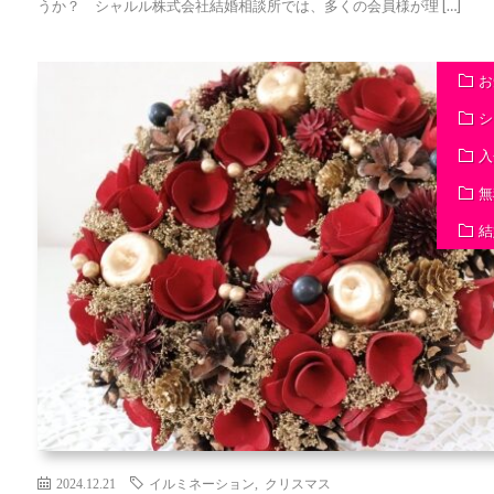
うか？ シャルル株式会社結婚相談所では、多くの会員様が理 […]
お
シ
入
無
結
2024.12.21
イルミネーション
,
クリスマス