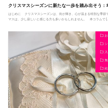
クリスマスシーズンに新たな一歩を踏み出そう：
はじめに クリスマスシーズンは、街が輝き、心が温まる特別な季節
マスは、少し寂しいと感じる方も多いかもしれません。 本コラムで […
お
シ
入
無
結