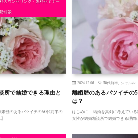
料カウンセリング・無料セミナー
婚相談
2024.12.06
50代前半
,
シャルル
相談所で結婚できる理由と
離婚歴のあるバツイチの
は？
婚歴のあるバツイチの50代前半の
はじめに 結婚を真剣に考えている
]
女性が結婚相談所で結婚できる理由に