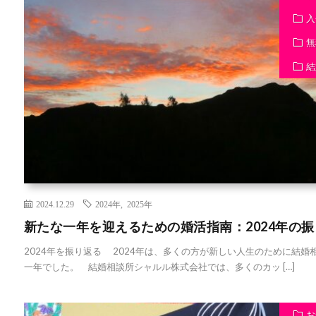
入
無
結
2024.12.29
2024年
,
2025年
新たな一年を迎えるための婚活指南：2024年の振
2024年を振り返る 2024年は、多くの方が新しい人生のために結
一年でした。 結婚相談所シャルル株式会社では、多くのカッ […]
お